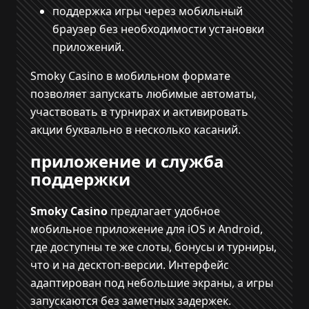
поддержка игры через мобильный
браузер без необходимости установки
приложений.
Smoky Casino в мобильном формате
позволяет запускать любимые автоматы,
участвовать в турнирах и активировать
акции буквально в несколько касаний.
приложение и служба
поддержки
Smoky Casino
предлагает удобное
мобильное приложение для iOS и Android,
где доступны те же слоты, бонусы и турниры,
что и на десктоп-версии. Интерфейс
адаптирован под небольшие экраны, а игры
запускаются без заметных задержек.