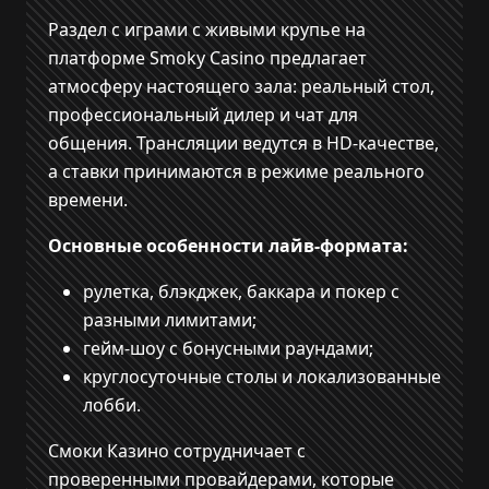
Раздел с играми с живыми крупье на
платформе Smoky Casino предлагает
атмосферу настоящего зала: реальный стол,
профессиональный дилер и чат для
общения. Трансляции ведутся в HD-качестве,
а ставки принимаются в режиме реального
времени.
Основные особенности лайв-формата:
рулетка, блэкджек, баккара и покер с
разными лимитами;
гейм-шоу с бонусными раундами;
круглосуточные столы и локализованные
лобби.
Смоки Казино сотрудничает с
проверенными провайдерами, которые