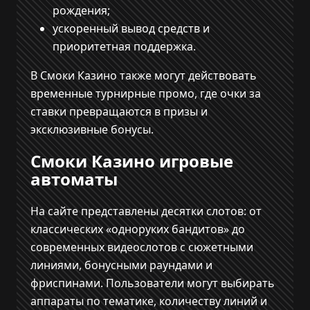
рождения;
ускоренный вывод средств и
приоритетная поддержка.
В Смоки Казино также могут действовать
временные турнирные промо, где очки за
ставки превращаются в призы и
эксклюзивные бонусы.
Смоки Казино игровые
автоматы
На сайте представлены десятки слотов: от
классических «одноруких бандитов» до
современных видеослотов с сюжетными
линиями, бонусными раундами и
фриспинами. Пользователи могут выбирать
аппараты по тематике, количеству линий и