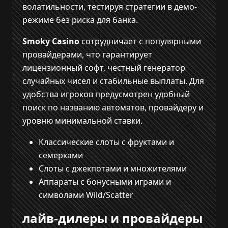
волатильности, тестируя стратегии в демо-
режиме без риска для банка.
Smoky Casino
сотрудничает с популярными
провайдерами, что гарантирует
лицензионный софт, честный генератор
случайных чисел и стабильные выплаты. Для
удобства игроков предусмотрен удобный
поиск по названию автоматов, провайдеру и
уровню минимальной ставки.
Классические слоты с фруктами и
семерками
Слоты с джекпотами и множителями
Аппараты с бонусными играми и
символами Wild/Scatter
лайв-дилеры и провайдеры