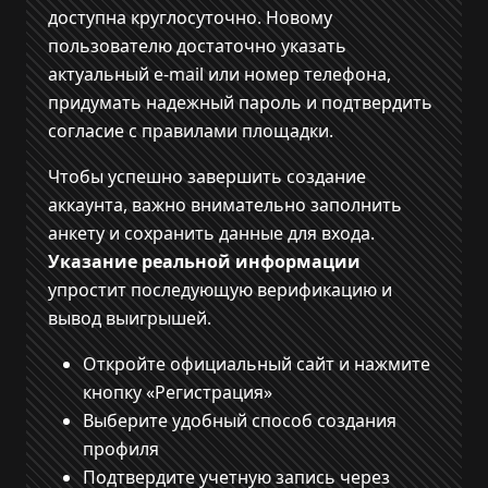
доступна круглосуточно. Новому
пользователю достаточно указать
актуальный e-mail или номер телефона,
придумать надежный пароль и подтвердить
согласие с правилами площадки.
Чтобы успешно завершить создание
аккаунта, важно внимательно заполнить
анкету и сохранить данные для входа.
Указание реальной информации
упростит последующую верификацию и
вывод выигрышей.
Откройте официальный сайт и нажмите
кнопку «Регистрация»
Выберите удобный способ создания
профиля
Подтвердите учетную запись через