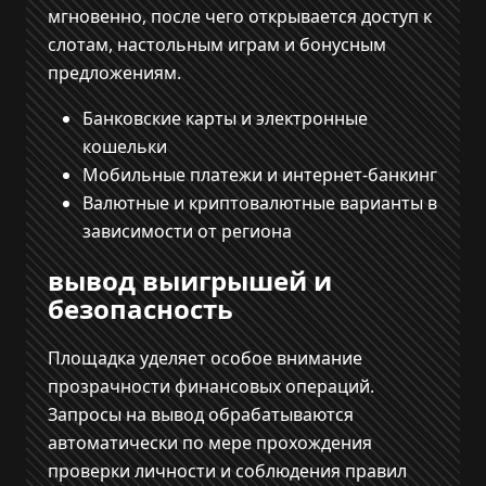
мгновенно, после чего открывается доступ к
слотам, настольным играм и бонусным
предложениям.
Банковские карты и электронные
кошельки
Мобильные платежи и интернет-банкинг
Валютные и криптовалютные варианты в
зависимости от региона
вывод выигрышей и
безопасность
Площадка уделяет особое внимание
прозрачности финансовых операций.
Запросы на вывод обрабатываются
автоматически по мере прохождения
проверки личности и соблюдения правил