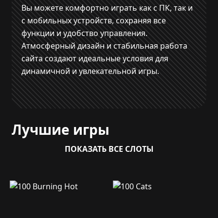
Вы можете комфортно играть как с ПК, так и
с мобильных устройств, сохраняя все
функции и удобство управления.
Атмосферный дизайн и стабильная работа
сайта создают идеальные условия для
динамичной и увлекательной игры.
Лучшие игры
ПОКАЗАТЬ ВСЕ СЛОТЫ